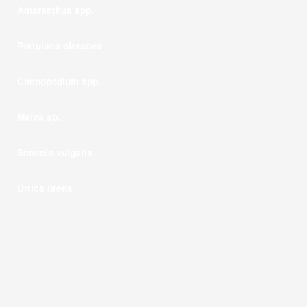
Amaranthus spp.
Portulaca oleracea
Chenopodium spp.
Malva sp.
Senecio vulgaris
Urtica urens