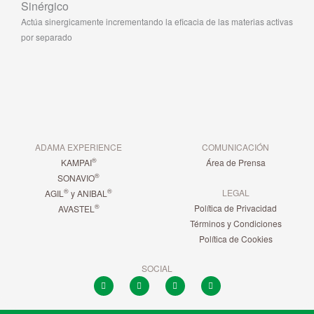
Sinérgico
Actúa sinergicamente incrementando la eficacia de las materias activas
por separado
ADAMA EXPERIENCE
COMUNICACIÓN
®
KAMPAI
Área de Prensa
®
SONAVIO
LEGAL
®
®
AGIL
y ANIBAL
Política de Privacidad
®
AVASTEL
Términos y Condiciones
Política de Cookies
SOCIAL
L
T
F
I
i
w
a
n
n
i
c
s