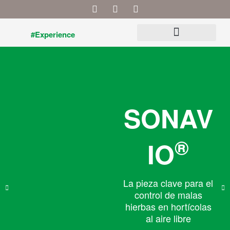
F
T
L
Ir
a
w
i
al
c
i
n
contenido
e
t
k
#Experience
b
t
e
o
e
d
o
r
i
y ANIBAL
k
n
SONAV
®
IO
La pieza clave para el
control de malas
hierbas en hortícolas
al aire libre