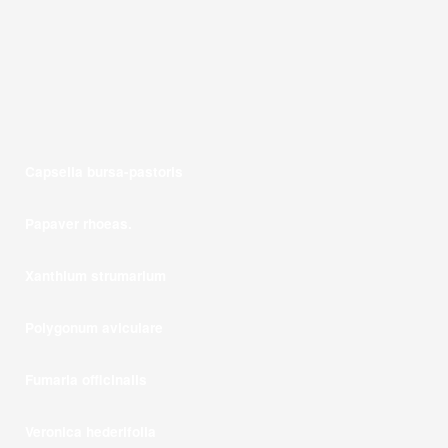
Capsella bursa-pastoris
Papaver rhoeas.
Xanthium strumarium
Polygonum aviculare
Fumaria officinalis
Veronica hederifolia