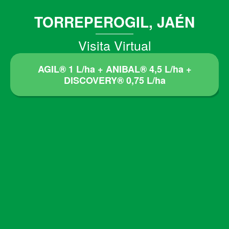
TORREPEROGIL, JAÉN
Visita Virtual
AGIL® 1 L/ha + ANIBAL® 4,5 L/ha +
DISCOVERY® 0,75 L/ha