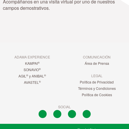
Acompáñanos en una visita virtual por uno de nuestros
campos demostrativos.
ADAMA EXPERIENCE
COMUNICACIÓN
®
KAMPAI
Área de Prensa
®
SONAVIO
LEGAL
®
®
AGIL
y ANIBAL
Política de Privacidad
®
AVASTEL
Términos y Condiciones
Política de Cookies
SOCIAL
L
T
F
I
i
w
a
n
n
i
c
s
k
t
e
t