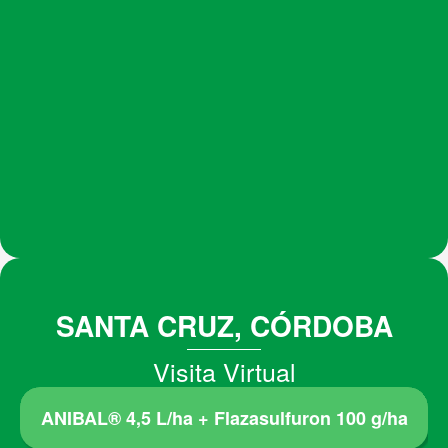
SANTA CRUZ, CÓRDOBA
Visita Virtual
ANIBAL® 4,5 L/ha + Flazasulfuron 100 g/ha