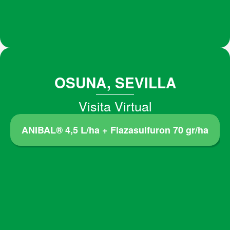
OSUNA, SEVILLA
Visita Virtual
ANIBAL® 4,5 L/ha + Flazasulfuron 70 gr/ha