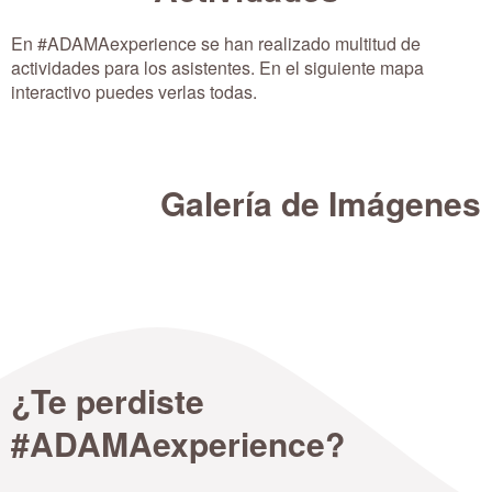
En #ADAMAexperience se han realizado multitud de
actividades para los asistentes. En el siguiente mapa
interactivo puedes verlas todas.
Galería de Imágenes
Campo
Catering
Charlas
Sorteos
Exhibición
Exposición
Demostrativo
y
de
Maquinaria
Premios
drones
Agricola
¿Te perdiste
#ADAMAexperience?