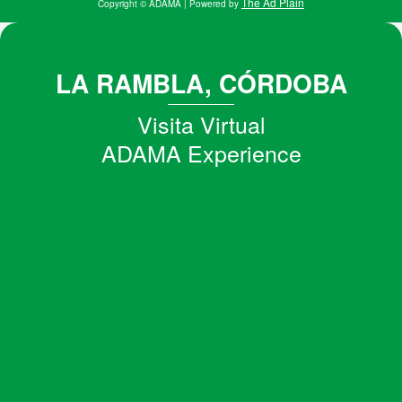
The Ad Plain
e
t
b
a
Copyright
© ADAMA
| Powered by
d
e
o
g
i
r
o
r
n
k
a
m
LA RAMBLA, CÓRDOBA
Visita Virtual
ADAMA Experience