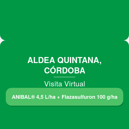
ALDEA QUINTANA,
CÓRDOBA
Visita Virtual
ANIBAL® 4,5 L/ha + Flazasulfuron 100 g/ha